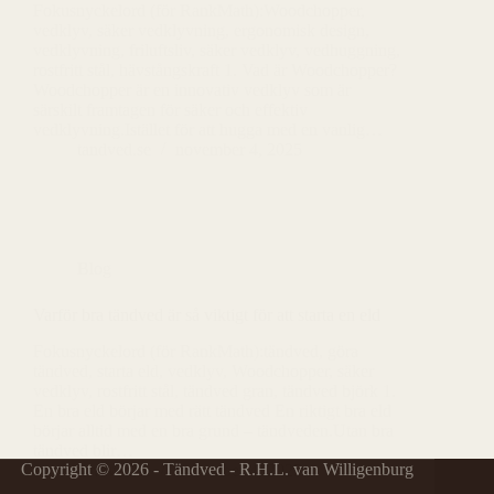
Fokusnyckelord (för RankMath):Woodchopper,
vedklyv, säker vedklyvning, ergonomisk design,
vedklyvning, friluftsliv, säker vedklyv, vedhuggning,
rostfritt stål, hävstångskraft 1. Vad är Woodchopper?
Woodchopper är en innovativ vedklyv som är
särskilt framtagen för säker och effektiv
vedklyvning.Istället för att hugga med en vanlig…
tandved.se
november 4, 2025
Blog
Varför bra tändved är så viktigt för att starta en eld
Fokusnyckelord (för RankMath):tändved, göra
tändved, starta eld, vedklyv, Woodchopper, säker
vedklyv, rostfritt stål, tändved gran, tändved björk 1.
En bra eld börjar med rätt tändved En riktigt bra eld
börjar alltid med en bra grund – tändveden.Utan bra
tändved blir…
Copyright © 2026 - Tändved - R.H.L. van Willigenburg
tandved.se
november 4, 2025