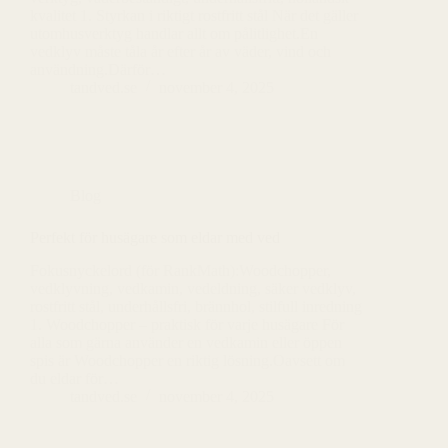
kvalitet 1. Styrkan i riktigt rostfritt stål När det gäller
utomhusverktyg handlar allt om pålitlighet.En
vedklyv måste tåla år efter år av väder, vind och
användning.Därför…
tandved.se
november 4, 2025
Blog
Perfekt för husägare som eldar med ved
Fokusnyckelord (för RankMath):Woodchopper,
vedklyvning, vedkamin, vedeldning, säker vedklyv,
rostfritt stål, underhållsfri, brännhol, stilfull inredning
1. Woodchopper – praktisk för varje husägare För
alla som gärna använder en vedkamin eller öppen
spis är Woodchopper en riktig lösning.Oavsett om
du eldar för…
tandved.se
november 4, 2025