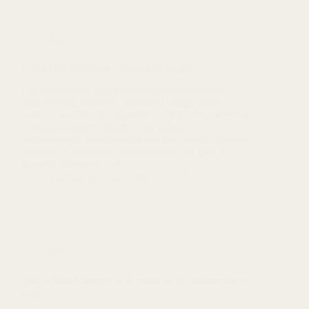
Blog
Perfekt för friluftsmänniskor och stugor
Fokusnyckelord (för RankMath):Woodchopper,
vedklyvning, friluftsliv, fritidshus, stuga, säker
vedklyv, rostfritt stål, lägereld, vedklyvning utomhus
1. Woodchopper – flexibel och pålitlig
Woodchopper är perfekt för alla som älskar friluftsliv
eller har ett fritidshus.Oavsett om du vill göra en
lägereld, förbereda ved…
tandved.se
november 4, 2025
Blog
Vad är Woodchopper och varför är den säkrare än en
yxa?