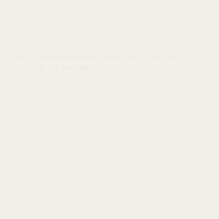
Perfekt
för
friluftsmänniskor
och
stugor
Vad är Woodchopper och varför är den
säkrare än en yxa?
Fokusnyckelord (för
RankMath):Woodchopper, vedklyv, säker
vedklyvning, ergonomisk design,
vedklyvning, friluftsliv, säker vedklyv,
vedhuggning, rostfritt stål, hävstångskraft 1.
Vad är Woodchopper? Woodchopper är en
innovativ vedklyv som är särskilt framtagen
för säker och effektiv vedklyvning.Istället
för…
Läs mer
Vad