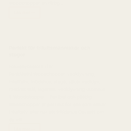
Woodchopper en riktig…
Läs mer
Perfekt
för
husägare
som
eldar
Perfekt för friluftsmänniskor och
med
stugor
ved
Fokusnyckelord (för
RankMath):Woodchopper, vedklyvning,
friluftsliv, fritidshus, stuga, säker vedklyv,
rostfritt stål, lägereld, vedklyvning utomhus
1. Woodchopper – flexibel och pålitlig
Woodchopper är perfekt för alla som älskar
friluftsliv eller har ett fritidshus.Oavsett om
du vill…
Läs mer