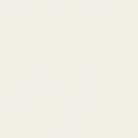
utomhusverktyg handlar allt om
pålitlighet.En vedklyv måste tåla år efter
år…
Läs mer
Varför
rostfritt
stål
(RVS)
är
Perfekt för husägare som eldar med
det
ved
bästa
valet
Fokusnyckelord (för
för
RankMath):Woodchopper, vedklyvning,
utomhusverktyg
vedkamin, vedeldning, säker vedklyv,
rostfritt stål, underhållsfri, brännhol, stilfull
inredning 1. Woodchopper – praktisk för
varje husägare För alla som gärna använder
en vedkamin eller öppen spis är