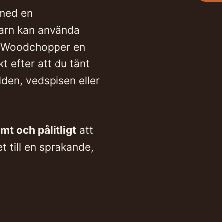
 med en
barn kan använda
r Woodchopper en
kt efter att du tänt
lden, vedspisen eller
mt och pålitligt
att
t till en sprakande,