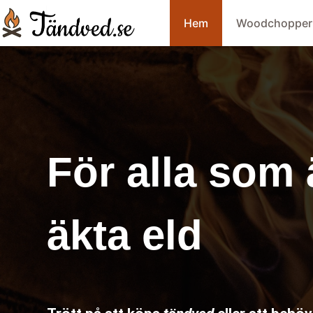
Hem
Woodchopper
För alla som 
äkta eld