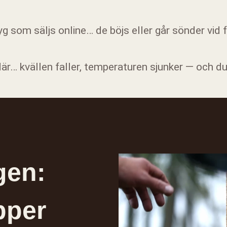
yg som säljs online… de böjs eller går sönder vid 
är… kvällen faller, temperaturen sjunker — och du 
gen:
per