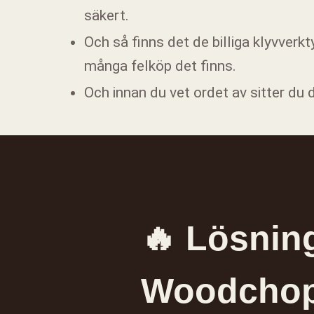
säkert.
Och så finns det de billiga klyvverkt
många felköp det finns.
Och innan du vet ordet av sitter du d
🔥 Lösnin
Woodchop