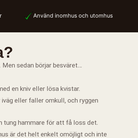
er
Använd inomhus och utomhus
a?
d. Men sedan börjar besväret…
d en kniv eller lösa kvistar.
 iväg eller faller omkull, och ryggen
en tung hammare för att få loss det.
s är det helt enkelt omöjligt och inte