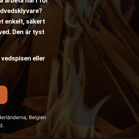
a arbeta hårt för
ändvedsklyvare?
t enkelt, säkert
ed. Den är tyst
 vedspisen eller
erländerna, Belgien
d.