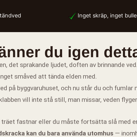
d tändved
Inget skräp, inget bull
änner du igen dett
men, det sprakande ljudet, doften av brinnande ve
inget småved att tända elden med.
ed på byggvaruhuset, och nu står du och fumlar me
abben vill inte stå still, man missar, veden flyger
lls träet fastnar eller du måste fortsätta slå med 
edskracka kan du bara använda utomhus
— inomhu