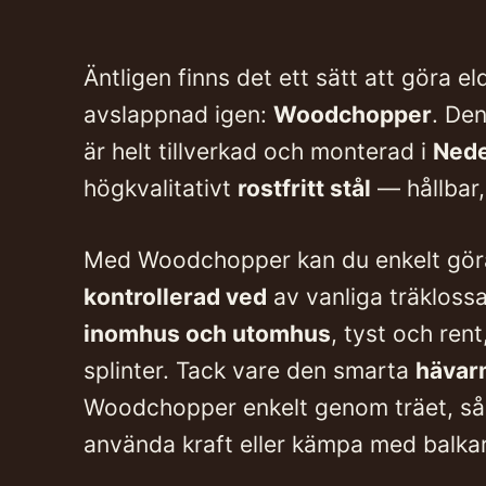
Äntligen finns det ett sätt att göra e
avslappnad igen:
Woodchopper
. De
är helt tillverkad och monterad i
Nede
högkvalitativt
rostfritt stål
— hållbar, 
Med Woodchopper kan du enkelt gö
kontrollerad ved
av vanliga träkloss
inomhus och utomhus
, tyst och rent
splinter. Tack vare den smarta
häva
Woodchopper enkelt genom träet, så 
använda kraft eller kämpa med balkar