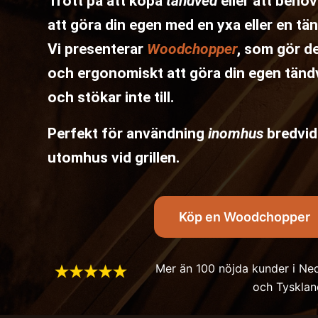
Trött på att köpa
tändved
eller att behöv
att göra din egen med en yxa eller en t
Vi presenterar
Woodchopper
, som gör de
och ergonomiskt att göra din egen tändv
och stökar inte till.
Perfekt för användning
inomhus
bredvid
utomhus vid grillen.
Köp en Woodchopper
Mer än 100 nöjda kunder i Ned
och Tysklan