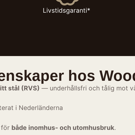
Livstidsgaranti*
genskaper hos Woo
itt stål (RVS)
— underhållsfri och tålig mot v
nterat i Nederländerna
 för
både inomhus- och utomhusbruk
.