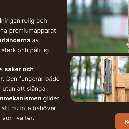
ldningen rolig och
nna premiumapparat
rländerna
av
stark och pålitlig.
ra
säker och
ar. Den fungerar både
, utan att slänga
rmmekanismen
glider
att du inte behöver
 som välter.
K